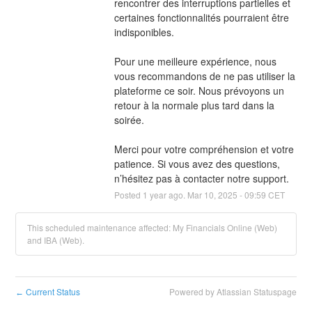
rencontrer des interruptions partielles et 
certaines fonctionnalités pourraient être 
indisponibles.
Pour une meilleure expérience, nous 
vous recommandons de ne pas utiliser la 
plateforme ce soir. Nous prévoyons un 
retour à la normale plus tard dans la 
soirée.
Merci pour votre compréhension et votre 
patience. Si vous avez des questions, 
n’hésitez pas à contacter notre support.
Posted
1
year ago.
Mar
10
,
2025
-
09:59
CET
This scheduled maintenance affected: My Financials Online (Web)
and IBA (Web).
Current Status
Powered by Atlassian Statuspage
←