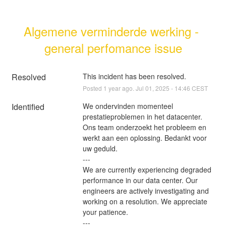
Algemene verminderde werking - 
general perfomance issue
Resolved
This incident has been resolved.
Posted
1
year ago.
Jul
01
,
2025
-
14:46
CEST
Identified
We ondervinden momenteel 
prestatieproblemen in het datacenter. 
Ons team onderzoekt het probleem en 
werkt aan een oplossing. Bedankt voor 
uw geduld.
---  
We are currently experiencing degraded 
performance in our data center. Our 
engineers are actively investigating and 
working on a resolution. We appreciate 
your patience.
---  