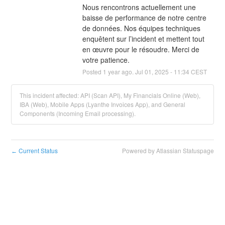
Nous rencontrons actuellement une 
baisse de performance de notre centre 
de données. Nos équipes techniques 
enquêtent sur l’incident et mettent tout 
en œuvre pour le résoudre. Merci de 
votre patience.
Posted
1
year ago.
Jul
01
,
2025
-
11:34
CEST
This incident affected: API (Scan API), My Financials Online (Web),
IBA (Web), Mobile Apps (Lyanthe Invoices App), and General
Components (Incoming Email processing).
Current Status
Powered by Atlassian Statuspage
←