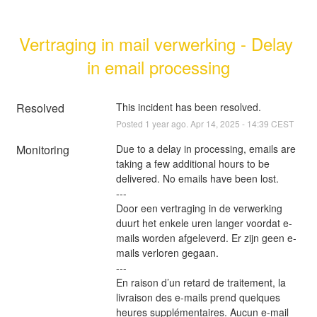
Vertraging in mail verwerking - Delay 
in email processing
Resolved
This incident has been resolved.
Posted
1
year ago.
Apr
14
,
2025
-
14:39
CEST
Monitoring
Due to a delay in processing, emails are 
taking a few additional hours to be 
delivered. No emails have been lost.  
---  
Door een vertraging in de verwerking 
duurt het enkele uren langer voordat e-
mails worden afgeleverd. Er zijn geen e-
mails verloren gegaan.  
---  
En raison d’un retard de traitement, la 
livraison des e-mails prend quelques 
heures supplémentaires. Aucun e-mail 